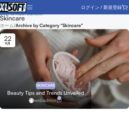
Skip to navigation
ログイン / 新規登録
Skip to main content
Skincare
ホーム
/
Archive by Category "Skincare"
22
9月
SKINCARE
Beauty Tips and Trends Unveiled
0
webadmin