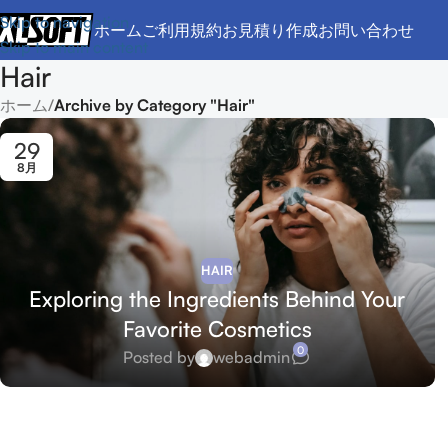
Skip to navigation
ホーム
ご利用規約
お見積り作成
お問い合わせ
Skip to main content
Hair
ホーム
/
Archive by Category "Hair"
29
8月
HAIR
Exploring the Ingredients Behind Your
Favorite Cosmetics
0
Posted by
webadmin