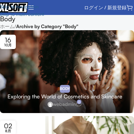
Skip to navigation
ログイン / 新規登録
Skip to main content
Body
ホーム
/
Archive by Category "Body"
16
10月
BODY
Exploring the World of Cosmetics and Skincare
0
webadmin
02
8月