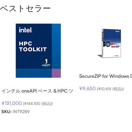
ベストセラー
SecureZIP for Windows 
v14 (日本語版) ダウンロ
¥
9,650
(
¥
10,615
(税込))
インテル oneAPI ベース & HPC ツ
ールキット (シングルノード) SSR
¥
131,000
(期限内更新用)
(
¥
144,100
(税込))
SKU:
INT9289