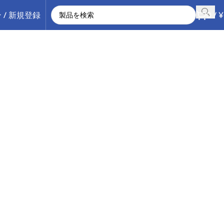
 / 新規登録
0
/
¥