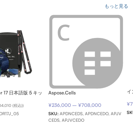
もっと見る
イ
ter 17 日本語版 5 キッ
Aspose.Cells
サ
¥
7
用)
¥
236,000
–
¥
708,000
04,010
(税込))
SK
SKU:
APDNCEDS, APDNCEDO, APJV
OR17J_05
CEDS, APJVCEDO