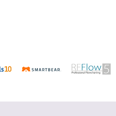
Aspose.Total
.NET/Java で Word、Excel、
PowerPoint、PDF などの Office ファ
イルを操作
詳細を見る