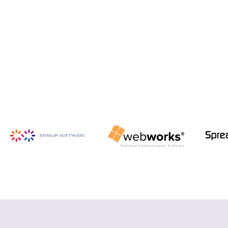
iSpring Suite
PowerPoint から HTML5 形式の e ラ
ーニング コンテンツを作成
詳細を見る