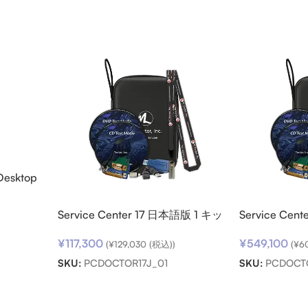
Desktop
ード
Service Center 17 日本語版 1 キッ
Service Cen
ト
ト パック
¥
117,300
¥
549,100
(
¥
129,030
(税込))
(
¥
6
SKU:
PCDOCTOR17J_01
SKU:
PCDOCT