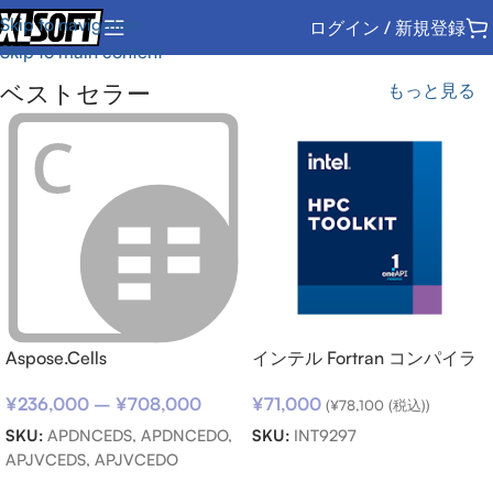
Skip to navigation
ログイン / 新規登録
Skip to main content
ベストセラー
もっと見る
Aspose.Cells
インテル Fortran コンパイラ
ー向けサポートサービス SSR
¥
236,000
–
¥
708,000
¥
71,000
(期限内更新用)
(
¥
78,100
(税込))
SKU:
APDNCEDS, APDNCEDO,
SKU:
INT9297
APJVCEDS, APJVCEDO
お買い物カゴに追加
オプションを選択