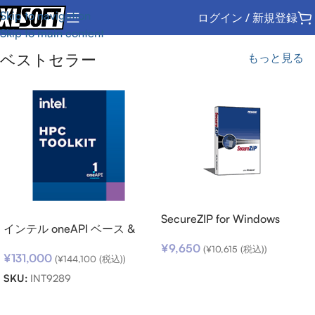
Skip to navigation
ログイン / 新規登録
Skip to main content
ベストセラー
もっと見る
SecureZIP for Windows
インテル oneAPI ベース &
Desktop v14 (日本語版) ダウ
HPC ツールキット (シングル
¥
9,650
ンロード
(
¥
10,615
(税込))
¥
131,000
ノード) SSR (期限内更新用)
(
¥
144,100
(税込))
お買い物カゴに追加
SKU:
INT9289
お買い物カゴに追加