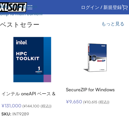
Skip to navigation
ログイン / 新規登録
Skip to main content
ベストセラー
もっと見る
SecureZIP for Windows
インテル oneAPI ベース &
Desktop v14 (日本語版) ダウ
HPC ツールキット (シングル
¥
9,650
ンロード
(
¥
10,615
(税込))
¥
131,000
ノード) SSR (期限内更新用)
(
¥
144,100
(税込))
お買い物カゴに追加
SKU:
INT9289
お買い物カゴに追加