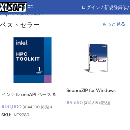
Skip to navigation
ログイン / 新規登録
Skip to main content
ベストセラー
もっと見る
SecureZIP for Windows
インテル oneAPI ベース &
Desktop v14 (日本語版) ダウ
HPC ツールキット (シングル
¥
9,650
ンロード
(
¥
10,615
(税込))
¥
131,000
ノード) SSR (期限内更新用)
(
¥
144,100
(税込))
お買い物カゴに追加
SKU:
INT9289
お買い物カゴに追加