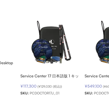
Desktop
ード
Service Center 17 日本語版 1 キッ
Service Cen
ト
ト パック
¥
117,300
¥
549,100
(
¥
129,030
(税込))
(
¥
6
SKU:
PCDOCTOR17J_01
SKU:
PCDOCT