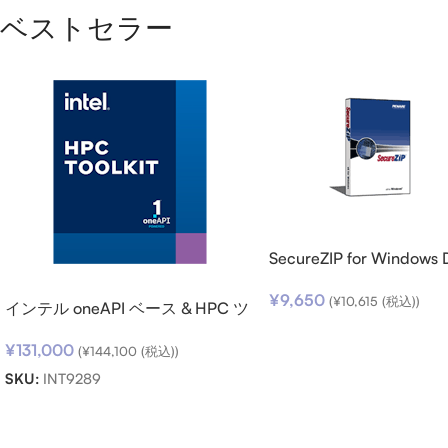
ベストセラー
SecureZIP for Windows 
v14 (日本語版) ダウンロ
¥
9,650
(
¥
10,615
(税込))
インテル oneAPI ベース & HPC ツ
ールキット (シングルノード) SSR
¥
131,000
(期限内更新用)
(
¥
144,100
(税込))
SKU:
INT9289