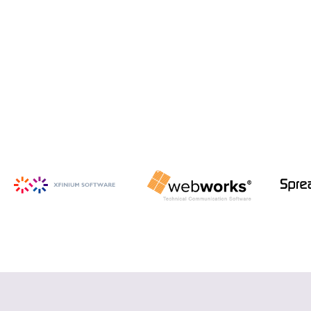
iSpring Suite
PowerPoint から HTML5 形式の e ラ
ーニング コンテンツを作成
詳細を見る