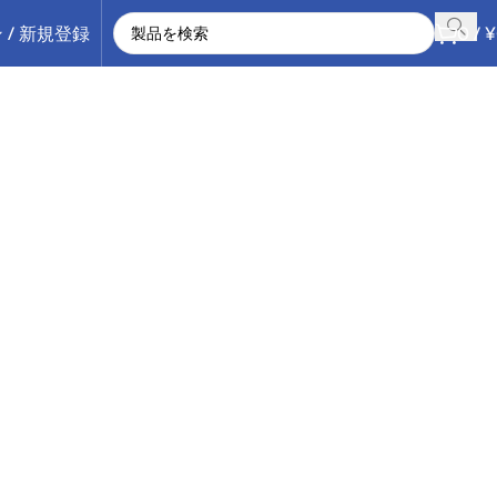
 / 新規登録
0
/
¥