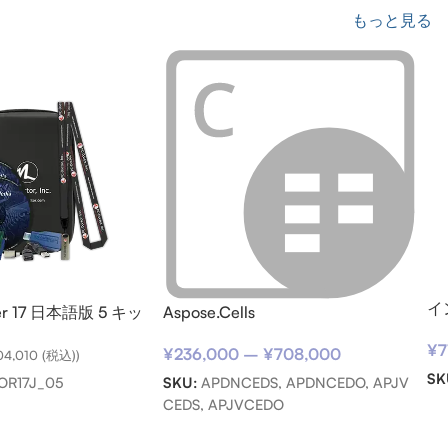
もっと見る
イ
ter 17 日本語版 5 キッ
Aspose.Cells
サ
¥
7
用)
¥
236,000
–
¥
708,000
04,010
(税込))
SK
SKU:
APDNCEDS, APDNCEDO, APJV
OR17J_05
CEDS, APJVCEDO