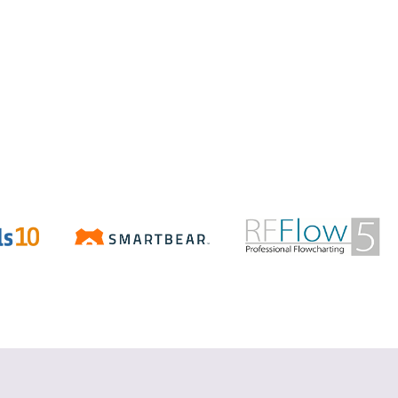
Aspose.Total
.NET/Java で Word、Excel、
PowerPoint、PDF などの Office ファ
イルを操作
詳細を見る