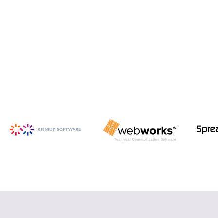
iSpring Suite
PowerPoint から HTML5 形式の e ラ
ーニング コンテンツを作成
詳細を見る