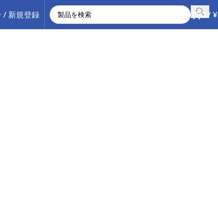
 / 新規登録
0
/
¥