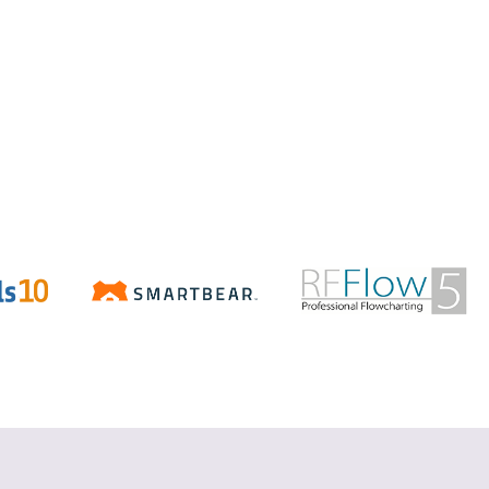
Aspose.Total
.NET/Java で Word、Excel、
PowerPoint、PDF などの Office ファ
イルを操作
詳細を見る