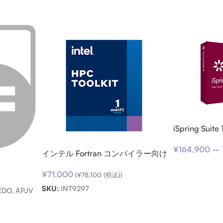
iSpring Suit
ブスクリプシ
¥
164,900
–
インテル Fortran コンパイラー向け
サポートサービス SSR (期限内更新
¥
71,000
用)
(
¥
78,100
(税込))
SKU:
INT9297
DO, APJV