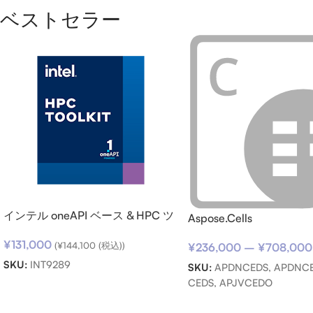
ベストセラー
インテル oneAPI ベース & HPC ツ
Aspose.Cells
ールキット (シングルノード) SSR
¥
131,000
(期限内更新用)
(
¥
144,100
(税込))
¥
236,000
–
¥
708,000
SKU:
INT9289
SKU:
APDNCEDS, APDNCE
CEDS, APJVCEDO