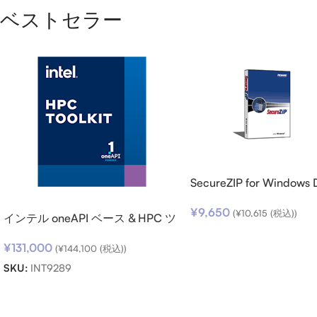
ベストセラー
SecureZIP for Windows 
v14 (日本語版) ダウンロ
¥
9,650
(
¥
10,615
(税込))
インテル oneAPI ベース & HPC ツ
ールキット (シングルノード) SSR
¥
131,000
(期限内更新用)
(
¥
144,100
(税込))
SKU:
INT9289