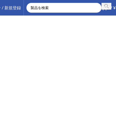
 / 新規登録
0
/
¥