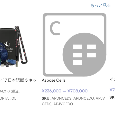
もっと見る
イ
ter 17 日本語版 5 キッ
Aspose.Cells
サ
¥
7
用)
¥
236,000
–
¥
708,000
04,010
(税込))
SK
SKU:
APDNCEDS, APDNCEDO, APJV
OR17J_05
CEDS, APJVCEDO