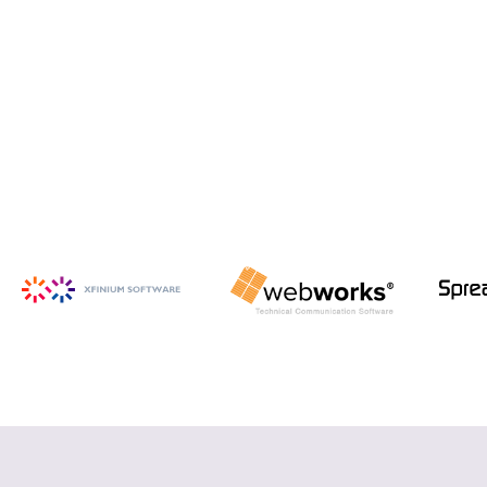
iSpring Suite
PowerPoint から HTML5 形式の e ラ
ーニング コンテンツを作成
詳細を見る