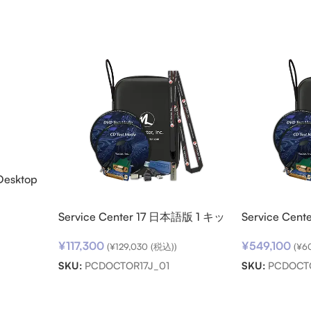
Desktop
ード
Service Center 17 日本語版 1 キッ
Service Cen
ト
ト パック
¥
117,300
¥
549,100
(
¥
129,030
(税込))
(
¥
6
SKU:
PCDOCTOR17J_01
SKU:
PCDOCT