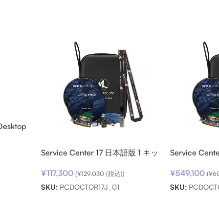
Desktop
ード
Service Center 17 日本語版 1 キッ
Service Cen
ト
ト パック
¥
117,300
¥
549,100
(
¥
129,030
(税込))
(
¥
6
SKU:
PCDOCTOR17J_01
SKU:
PCDOCT