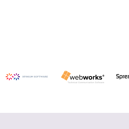
iSpring Suite
PowerPoint から HTML5 形式の e ラ
ーニング コンテンツを作成
詳細を見る