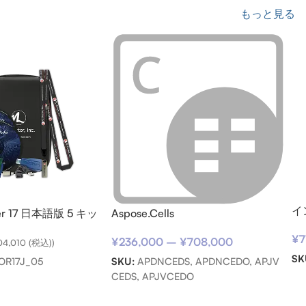
もっと見る
イ
ter 17 日本語版 5 キッ
Aspose.Cells
サ
¥
7
用)
¥
236,000
–
¥
708,000
04,010
(税込))
SK
SKU:
APDNCEDS, APDNCEDO, APJV
OR17J_05
CEDS, APJVCEDO