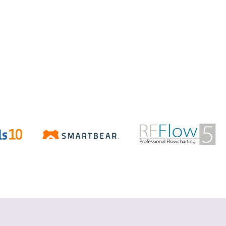
Aspose.Total
.NET/Java で Word、Excel、
PowerPoint、PDF などの Office ファ
イルを操作
詳細を見る