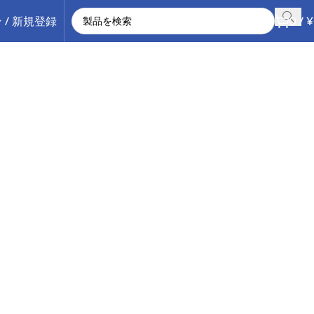
 / 新規登録
0
/
¥