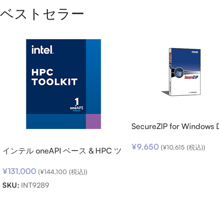
ベストセラー
SecureZIP for Windows 
v14 (日本語版) ダウンロ
¥
9,650
(
¥
10,615
(税込))
インテル oneAPI ベース & HPC ツ
ールキット (シングルノード) SSR
¥
131,000
(期限内更新用)
(
¥
144,100
(税込))
SKU:
INT9289