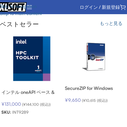
Skip to navigation
ログイン / 新規登録
Skip to main content
ベストセラー
もっと見る
SecureZIP for Windows
インテル oneAPI ベース &
Desktop v14 (日本語版) ダウ
HPC ツールキット (シングル
¥
9,650
ンロード
(
¥
10,615
(税込))
¥
131,000
ノード) SSR (期限内更新用)
(
¥
144,100
(税込))
お買い物カゴに追加
SKU:
INT9289
お買い物カゴに追加