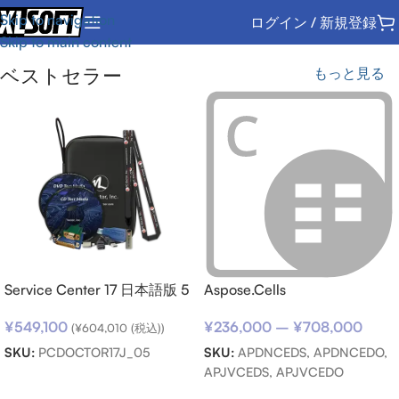
Skip to navigation
ログイン / 新規登録
Skip to main content
ベストセラー
もっと見る
Service Center 17 日本語版 5
Aspose.Cells
キット パック
¥
236,000
–
¥
708,000
¥
549,100
(
¥
604,010
(税込))
SKU:
APDNCEDS, APDNCEDO,
SKU:
PCDOCTOR17J_05
APJVCEDS, APJVCEDO
お買い物カゴに追加
オプションを選択