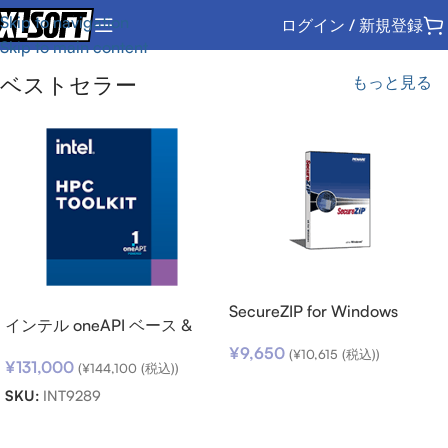
Skip to navigation
ログイン / 新規登録
Skip to main content
ベストセラー
もっと見る
SecureZIP for Windows
インテル oneAPI ベース &
Desktop v14 (日本語版) ダウ
HPC ツールキット (シングル
¥
9,650
ンロード
(
¥
10,615
(税込))
¥
131,000
ノード) SSR (期限内更新用)
(
¥
144,100
(税込))
お買い物カゴに追加
SKU:
INT9289
お買い物カゴに追加