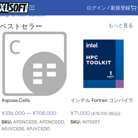
Skip to navigation
ログイン / 新規登録
Skip to main content
ベストセラー
もっと見る
Aspose.Cells
インテル Fortran コンパイラ
ー向けサポートサービス SSR
¥
236,000
–
¥
708,000
¥
71,000
(期限内更新用)
(
¥
78,100
(税込))
SKU:
APDNCEDS, APDNCEDO,
SKU:
INT9297
APJVCEDS, APJVCEDO
お買い物カゴに追加
オプションを選択