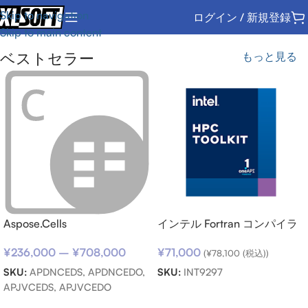
Skip to navigation
ログイン / 新規登録
Skip to main content
ベストセラー
もっと見る
Aspose.Cells
インテル Fortran コンパイラ
ー向けサポートサービス SSR
¥
236,000
–
¥
708,000
¥
71,000
(期限内更新用)
(
¥
78,100
(税込))
SKU:
APDNCEDS, APDNCEDO,
SKU:
INT9297
APJVCEDS, APJVCEDO
お買い物カゴに追加
オプションを選択