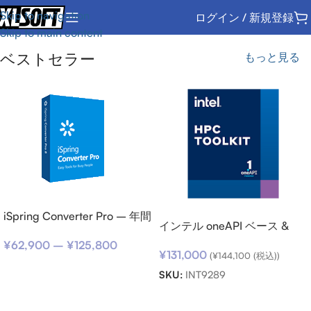
Skip to navigation
ログイン / 新規登録
Skip to main content
ベストセラー
もっと見る
iSpring Converter Pro – 年間
インテル oneAPI ベース &
サブスクリプション
HPC ツールキット (シングル
¥
62,900
–
¥
125,800
¥
131,000
ノード) SSR (期限内更新用)
(
¥
144,100
(税込))
オプションを選択
SKU:
INT9289
お買い物カゴに追加