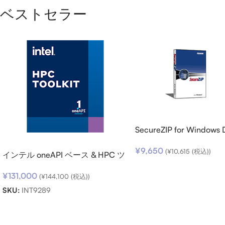
ベストセラー
SecureZIP for Windows 
v14 (日本語版) ダウンロ
¥
9,650
(
¥
10,615
(税込))
インテル oneAPI ベース & HPC ツ
ールキット (シングルノード) SSR
¥
131,000
(期限内更新用)
(
¥
144,100
(税込))
SKU:
INT9289