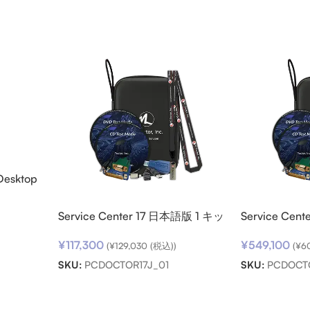
Desktop
ード
Service Center 17 日本語版 1 キッ
Service Cen
ト
ト パック
¥
117,300
¥
549,100
(
¥
129,030
(税込))
(
¥
6
SKU:
PCDOCTOR17J_01
SKU:
PCDOCT