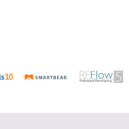
Aspose.Total
.NET/Java で Word、Excel、
PowerPoint、PDF などの Office ファ
イルを操作
詳細を見る