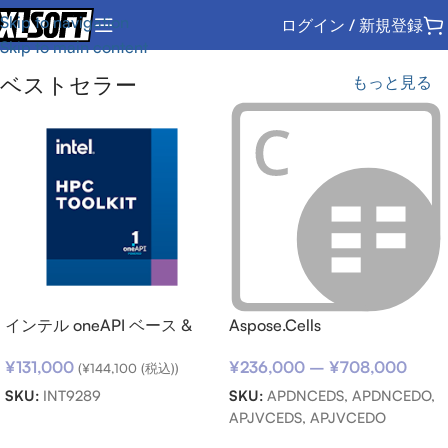
Skip to navigation
ログイン / 新規登録
Skip to main content
ベストセラー
もっと見る
インテル oneAPI ベース &
Aspose.Cells
HPC ツールキット (シングル
¥
236,000
–
¥
708,000
¥
131,000
ノード) SSR (期限内更新用)
(
¥
144,100
(税込))
SKU:
APDNCEDS, APDNCEDO,
SKU:
INT9289
APJVCEDS, APJVCEDO
お買い物カゴに追加
オプションを選択