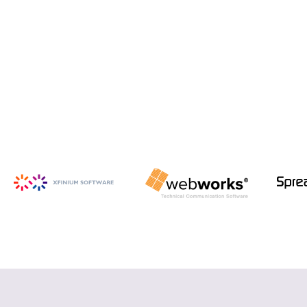
iSpring Suite
PowerPoint から HTML5 形式の e ラ
ーニング コンテンツを作成
詳細を見る