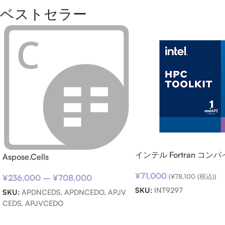
ベストセラー
インテル Fortran コ
Aspose.Cells
サポートサービス SSR 
¥
71,000
用)
(
¥
78,100
(税込))
¥
236,000
–
¥
708,000
SKU:
INT9297
SKU:
APDNCEDS, APDNCEDO, APJV
CEDS, APJVCEDO