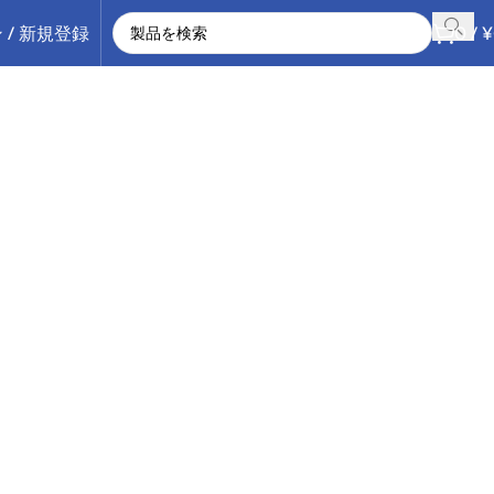
 / 新規登録
0
/
¥