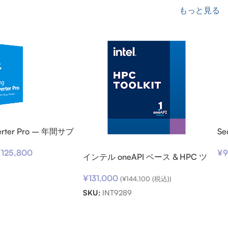
もっと見る
verter Pro – 年間サブ
Se
ン
v
¥
125,800
¥
9
インテル oneAPI ベース & HPC ツ
ールキット (シングルノード) SSR
¥
131,000
(期限内更新用)
(
¥
144,100
(税込))
SKU:
INT9289