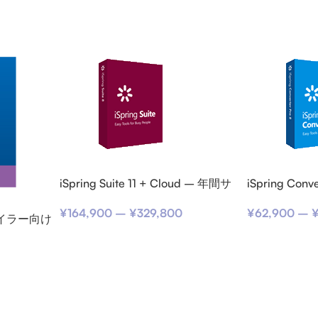
iSpring Suite 11 + Cloud – 年間サ
iSpring Con
ブスクリプション
スクリプショ
¥
164,900
–
¥
329,800
¥
62,900
–
ンパイラー向け
(期限内更新