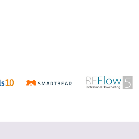
Aspose.Total
.NET/Java で Word、Excel、
PowerPoint、PDF などの Office ファ
イルを操作
詳細を見る