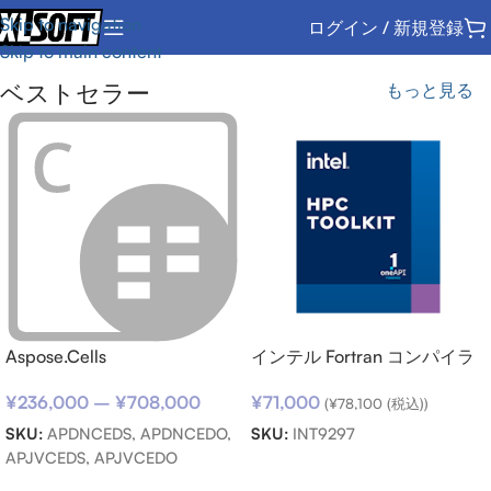
Skip to navigation
ログイン / 新規登録
Skip to main content
ベストセラー
もっと見る
Aspose.Cells
インテル Fortran コンパイラ
ー向けサポートサービス SSR
¥
236,000
–
¥
708,000
¥
71,000
(期限内更新用)
(
¥
78,100
(税込))
SKU:
APDNCEDS, APDNCEDO,
SKU:
INT9297
APJVCEDS, APJVCEDO
お買い物カゴに追加
オプションを選択