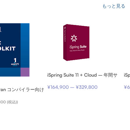
もっと見る
iSpring Suite 11 + Cloud – 年間サ
iS
ブスクリプション
ス
¥
164,900
–
¥
329,800
¥
6
tran コンパイラー向け
ス SSR (期限内更新
100
(税込))