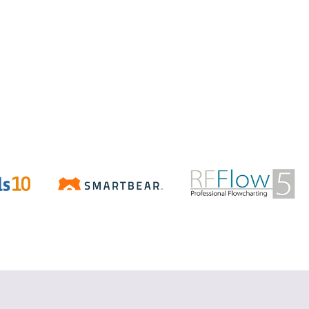
Aspose.Total
.NET/Java で Word、Excel、
PowerPoint、PDF などの Office ファ
イルを操作
詳細を見る