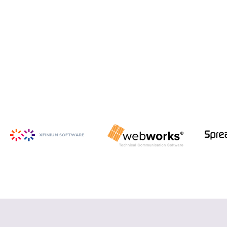
iSpring Suite
PowerPoint から HTML5 形式の e ラ
ーニング コンテンツを作成
詳細を見る