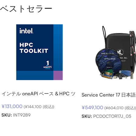
ベストセラー
インテル oneAPI ベース & HPC ツ
Service Center 17 日
ールキット (シングルノード) SSR
ト パック
¥
131,000
(期限内更新用)
(
¥
144,100
(税込))
¥
549,100
(
¥
604,010
(税込)
SKU:
INT9289
SKU:
PCDOCTOR17J_05