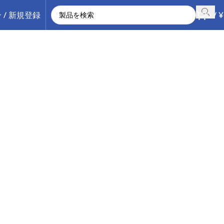
 / 新規登録
0
/
¥