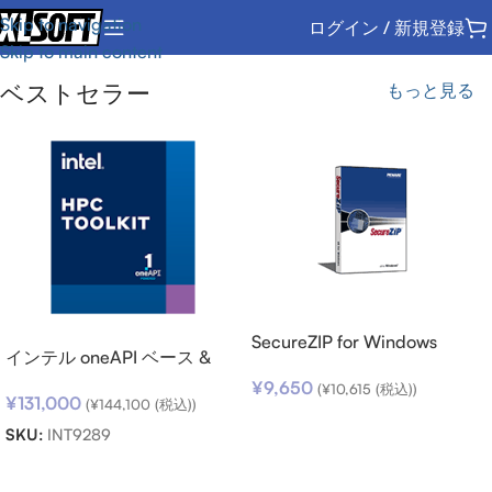
Skip to navigation
ログイン / 新規登録
Skip to main content
ベストセラー
もっと見る
SecureZIP for Windows
インテル oneAPI ベース &
Desktop v14 (日本語版) ダウ
HPC ツールキット (シングル
¥
9,650
ンロード
(
¥
10,615
(税込))
¥
131,000
ノード) SSR (期限内更新用)
(
¥
144,100
(税込))
お買い物カゴに追加
SKU:
INT9289
お買い物カゴに追加