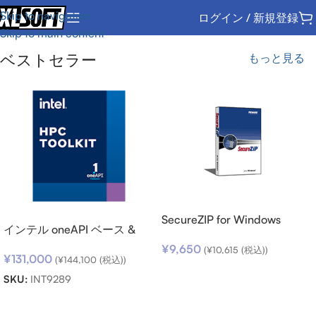
Skip to navigation
ログイン / 新規登録
Skip to main content
ベストセラー
もっと見る
SecureZIP for Windows
インテル oneAPI ベース &
Desktop v14 (日本語版) ダウ
HPC ツールキット (シングル
¥
9,650
ンロード
(
¥
10,615
(税込))
¥
131,000
ノード) SSR (期限内更新用)
(
¥
144,100
(税込))
お買い物カゴに追加
SKU:
INT9289
お買い物カゴに追加