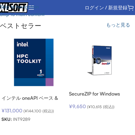
Skip to navigation
ログイン / 新規登録
Skip to main content
ベストセラー
もっと見る
SecureZIP for Windows
インテル oneAPI ベース &
Desktop v14 (日本語版) ダウ
HPC ツールキット (シングル
¥
9,650
ンロード
(
¥
10,615
(税込))
¥
131,000
ノード) SSR (期限内更新用)
(
¥
144,100
(税込))
お買い物カゴに追加
SKU:
INT9289
お買い物カゴに追加