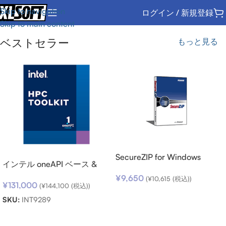
Skip to navigation
ログイン / 新規登録
Skip to main content
ベストセラー
もっと見る
SecureZIP for Windows
インテル oneAPI ベース &
Desktop v14 (日本語版) ダウ
HPC ツールキット (シングル
¥
9,650
ンロード
(
¥
10,615
(税込))
¥
131,000
ノード) SSR (期限内更新用)
(
¥
144,100
(税込))
お買い物カゴに追加
SKU:
INT9289
お買い物カゴに追加