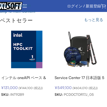
Skip to navigation
ログイン / 新規登録
Skip to main content
ベストセラー
もっと見る
インテル oneAPI ベース &
Service Center 17 日本語版 5
HPC ツールキット (シングル
キット パック
¥
131,000
¥
549,100
ノード) SSR (期限内更新用)
(
¥
144,100
(税込))
(
¥
604,010
(税込))
SKU:
INT9289
SKU:
PCDOCTOR17J_05
お買い物カゴに追加
お買い物カゴに追加