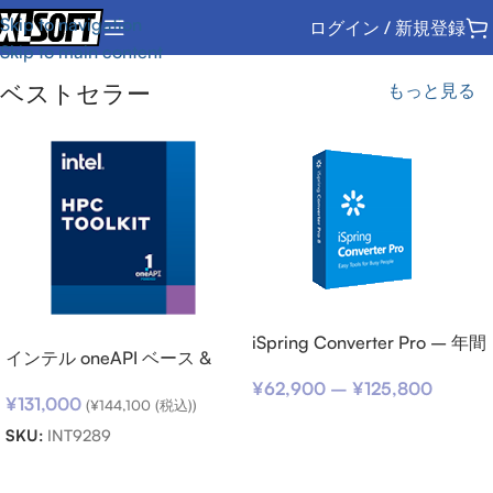
Skip to navigation
ログイン / 新規登録
Skip to main content
ベストセラー
もっと見る
iSpring Converter Pro – 年間
インテル oneAPI ベース &
サブスクリプション
HPC ツールキット (シングル
¥
62,900
–
¥
125,800
¥
131,000
ノード) SSR (期限内更新用)
(
¥
144,100
(税込))
オプションを選択
SKU:
INT9289
お買い物カゴに追加